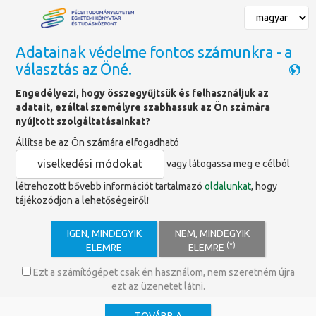
Adatainak védelme fontos számunkra - a
választás az Öné.
Főoldal
»
Hírek
»
A jövő kutatói és a nyílt tudomány – Konferencia
Engedélyezi, hogy összegyűjtsük és felhasználjuk az
adatait, ezáltal személyre szabhassuk az Ön számára
nyújtott szolgáltatásainkat?
A jövő kutatói és a nyílt
Állítsa be az Ön számára elfogadható
tudomány – Konferencia
viselkedési módokat
vagy látogassa meg e célból
létrehozott bővebb információt tartalmazó
oldalunkat
, hogy
A Pécsi Tudományegyetem Egyetemi
tájékozódjon a lehetőségeiről!
Könyvtár és Tudásközpont szeretettel
meghívja Önt a
„A jövő kutatói és a nyílt
IGEN, MINDEGYIK
NEM, MINDEGYIK
tudomány: válaszok a jelen kihívásaira”
című
(*)
ELEMRE
ELEMRE
konferenciára.
Érdekli, hogyan formálja a mesterséges intelligencia a kutatás
Ezt a számítógépet csak én használom, nem szeretném újra
jövőjét?
ezt az üzenetet látni.
Vegyen részt a konferencián, ahol az open science aktuális