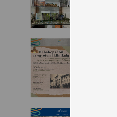
Erdők világa
Az Erdők Világnapjáh
tovább >>>
Bábaképzőtő
Nőbeteg Kli
A PTE Egyetemi Köny
Nőb
tovább >>>
Könyvtári hí