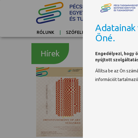
Adatainak 
RÓLUNK
SZÓFELHŐ
KAPCSOLAT
Öné.
Hírek
Engedélyezi, hogy ö
nyújtott szolgáltatá
Állítsa be az Ön szám
Vasarely ko
információt tartalmaz
„Vasarely 2026 – Pé
k
tovább >>>