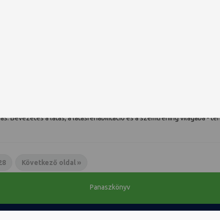
látás, a látásrehabilitáció és a szemtrén
ás: Bevezetés a látás, a látásrehabilitáció és a szemtréning világába -
28
Következő oldal »
Panaszkönyv
PTE Telefonkönyv
NEPTUN
Bejelentkezés könyvtárosoknak