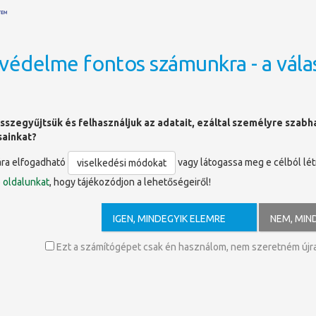
védelme fontos számunkra - a vála
OLDALTÉRKÉP
sszegyűjtsük és felhasználjuk az adatait, ezáltal személyre szab
sainkat?
ára elfogadható
vagy látogassa meg e célból lé
viselkedési módokat
nferenciaplakátjai a Pécsi Egyetemtört
ó
oldalunkat
, hogy tájékozódjon a lehetőségeiről!
cs” címmel hirdette meg Pécs város az idei esztendő kiemelt eseményét
IGEN, MINDEGYIK ELEMRE
NEM, MIN
Ezt a számítógépet csak én használom, nem szeretném újra 