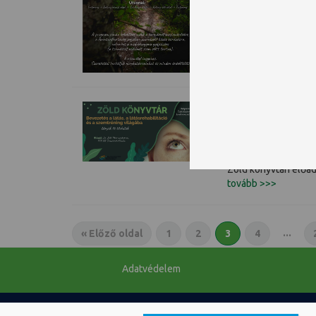
Bevezetés a 
tévhitek
Zöld könyvtári előad
tovább >>>
...
« Előző oldal
1
2
3
4
Adatvédelem
Copyright © PTE Egyetemi Könyvtár és Tudásközpont 2018.
PTE