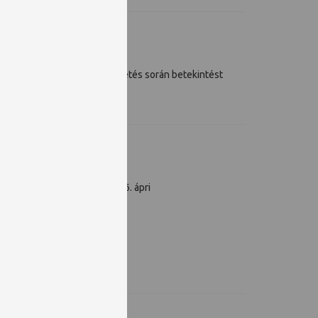
!
udásközpontban. A körbevezetés során betekintést
epekre való tekintettel 2026. ápri