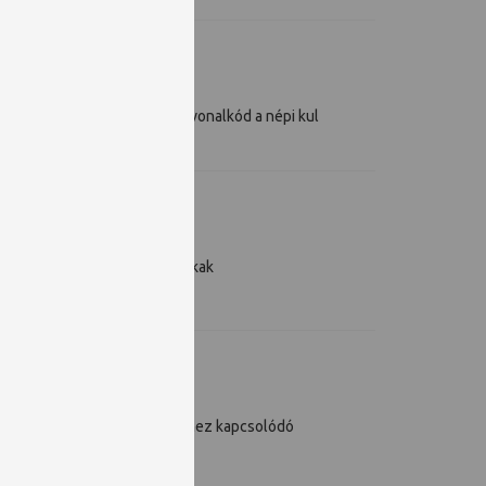
ultúrában
gyar csíkjelrendszer, avagy vonalkód a népi kul
ba.feldolgozó könyvtáros munkak
 a zöld könyvtár szemléletéhez kapcsolódó