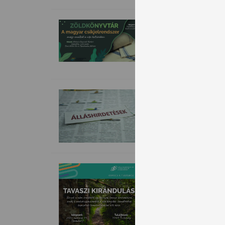
A magyar csí
A márciusi zöldkönyv
tovább >>>
Keressük új 
Új munkatársakat ke
tovább >>>
Tavaszi kirá
Várunk minden érde
természetj
tovább >>>