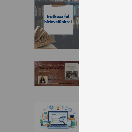
Könyvtárunk havonta
tovább >>>
Könyvbemutat
Várhalmi Krisztina 
tovább >>>
Szakirodalm
Szakirodalmi adatb
tovább >>>