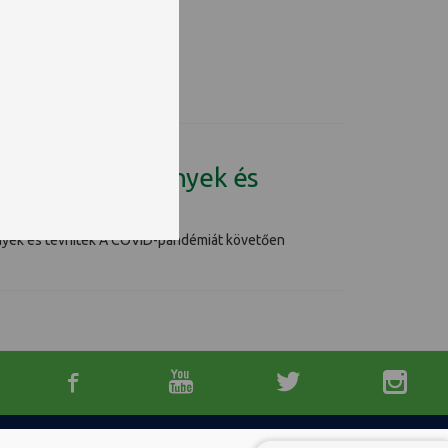
ing világába - tények és
 tények és tévhitek A COVID-pandémiát követően