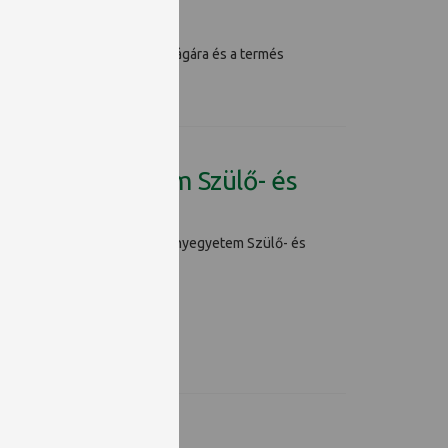
, amely az erdők sokszínű világára és a termés
Tudományegyetem Szülő- és
ik, amely az Erzsébet Tudományegyetem Szülő- és