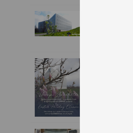
KultKredit 
Szeretettel várjuk 
ny
tovább >>>
Tájékoztatás
Tájékoztatjuk látog
tovább >>>