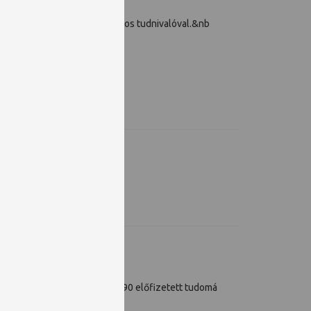
rdekességekkel és minden fontos tudnivalóval.&nb
on Jovan Divjak, a Bosz
 révén 2026-ban több mint 90 előfizetett tudomá