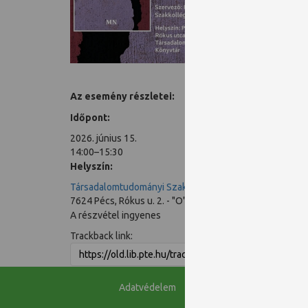
olvasmán
Az esemény részletei:
Időpont:
2026. június 15.
14:00–15:30
Helyszín:
Társadalomtudományi Szakkönyvtár
7624 Pécs, Rókus u. 2. - "O" épület
A részvétel ingyenes
Trackback link:
Adatvédelem