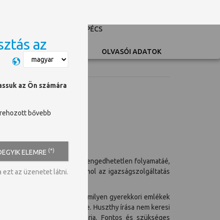
PÉCSI TUDOMÁNYEGYETEM
UNIVERSITY OF PÉCS
sztás az
Switch language
OLVASÓI ADATOK
hassuk az Ön számára
trehozott bővebb
emutatójára.
(*)
DEGYIK ELEMRE
és lassú, fájdalmas, mégis elengedhetetlen folyamatáé,
ása csak nehezebbé tesz. Ahol az igazságszolgáltatás
ezt az üzenetet látni.
ekkel.
it sebezhetőbbé a másiknál, milyen gyerekkori emlékek
általán tartósan kilépni belőle. Huszthy írása nem keresi
gyógyítás rögös útját bejárja. Fontos és szükséges