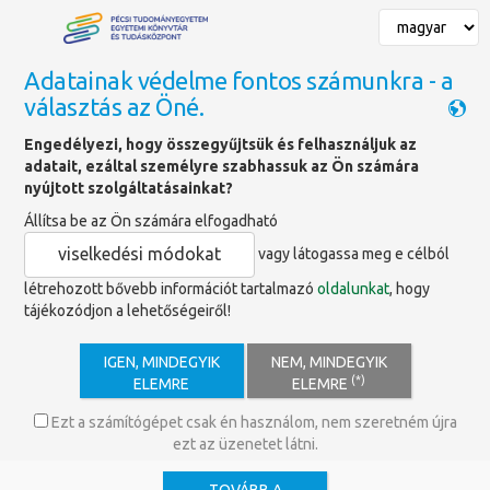
Adatainak védelme fontos számunkra - a
választás az Öné.
Főoldal
»
Könyvajánlók
Engedélyezi, hogy összegyűjtsük és felhasználjuk az
adatait, ezáltal személyre szabhassuk az Ön számára
Könyvajánló
nyújtott szolgáltatásainkat?
Állítsa be az Ön számára elfogadható
viselkedési módokat
vagy látogassa meg e célból
Kiadó:
létrehozott bővebb információt tartalmazó
oldalunkat
, hogy
Yale University Press
tájékozódjon a lehetőségeiről!
ISBN:
978-0-300-21400-0
Kiadás éve:
IGEN, MINDEGYIK
NEM, MINDEGYIK
2015
(*)
ELEMRE
ELEMRE
Mű a katalógusban:
bibPMV01254853
Ezt a számítógépet csak én használom, nem szeretném újra
ezt az üzenetet látni.
On display : Henrietta Maria and