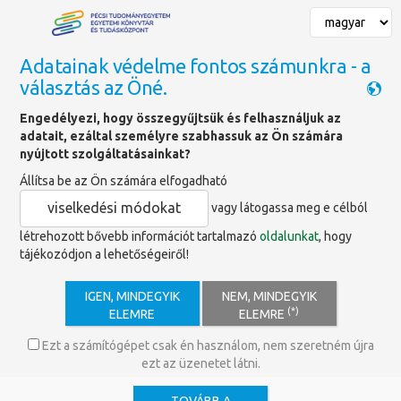
Adatainak védelme fontos számunkra - a
választás az Öné.
Főoldal
»
Hírek
»
Magyar királyok emlékezete -kiállítás
Engedélyezi, hogy összegyűjtsük és felhasználjuk az
adatait, ezáltal személyre szabhassuk az Ön számára
nyújtott szolgáltatásainkat?
Magyar királyok emlékezete –
Állítsa be az Ön számára elfogadható
Kiállítás a Klimo Könyvtárban
viselkedési módokat
vagy látogassa meg e célból
létrehozott bővebb információt tartalmazó
oldalunkat
, hogy
Magyar királyok emlékezete
címmel nyílik
tájékozódjon a lehetőségeiről!
kiállítás a PTE Egyetemi Könyvtár és
Tudásközpont Történeti Gyűjtemények
IGEN, MINDEGYIK
NEM, MINDEGYIK
Osztályán. A tárlat a magyar uralkodók
(*)
ELEMRE
ELEMRE
személyének és tetteinek történeti megítélését, valamint a
róluk kialakult emlékezetet mutatja be a ránk maradt
Ezt a számítógépet csak én használom, nem szeretném újra
dokumentumok és források tükrében.
ezt az üzenetet látni.
Egy-egy történelmi korszak megítélését alapvetően meghatározza,
miként vélekedünk az akkori uralkodók döntéseiről és