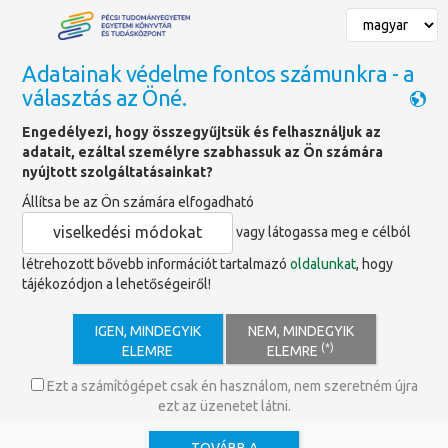
Adatainak védelme fontos számunkra - a
választás az Öné.
Találatok
Engedélyezi, hogy összegyűjtsük és felhasználjuk az
adatait, ezáltal személyre szabhassuk az Ön számára
nyújtott szolgáltatásainkat?
Keresett szó
Időponttól
Időpontig
Állítsa be az Ön számára elfogadható
viselkedési módokat
vagy látogassa meg e célból
Tartalom típus
létrehozott bővebb információt tartalmazó
oldalunkat
, hogy
tájékozódjon a lehetőségeiről!
Tartalom
×
Szolgáltatás
×
IGEN, MINDEGYIK
NEM, MINDEGYIK
Címkék
(*)
ELEMRE
ELEMRE
könyvtárközi kölcsönzés
×
Ezt a számítógépet csak én használom, nem szeretném újra
ezt az üzenetet látni.
Keresés