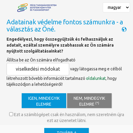
Mai nyitvatartás
Adatainak védelme fontos számunkra - a
Zárva
választás az Öné.
Zárva
Engedélyezi, hogy összegyűjtsük és felhasználjuk az
Nyitvatartás megtekintése
adatait, ezáltal személyre szabhassuk az Ön számára
nyújtott szolgáltatásainkat?
Állítsa be az Ön számára elfogadható
viselkedési módokat
vagy látogassa meg e célból
Katalógusok
létrehozott bővebb információt tartalmazó
oldalunkat
, hogy
tájékozódjon a lehetőségeiről!
Cím
Szerző
Tárgyszó
IGEN, MINDEGYIK
NEM, MINDEGYIK
(*)
ELEMRE
ELEMRE
Ezt a számítógépet csak én használom, nem szeretném újra
KÖNYVTÁRHASZNÁLAT
ezt az üzenetet látni.