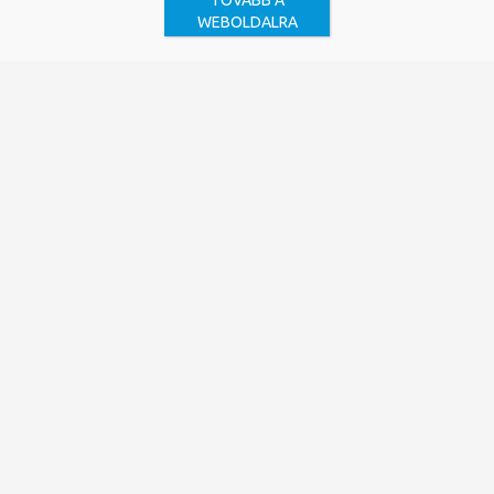
TOVÁBB A
WEBOLDALRA
BEIRATKOZÁS
E-ESZKÖZ KÖLCSÖNZÉS
KÖLCSÖNZÉS ÉS ELŐJEGYZÉS
még több
TUDOMÁNYOS TEVÉKENYSÉG
TÁMOGATÁSA
PAPERPAL
AI TÁMOGATÁS A KUTATÁSBAN