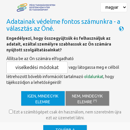
Adatainak védelme fontos számunkra - a
választás az Öné.
Főoldal
»
Hírek
»
ClinicalKey webinárium
Engedélyezi, hogy összegyűjtsük és felhasználjuk az
adatait, ezáltal személyre szabhassuk az Ön számára
nyújtott szolgáltatásainkat?
ClinicalKey webinárium
Állítsa be az Ön számára elfogadható
viselkedési módokat
vagy látogassa meg e célból
létrehozott bővebb információt tartalmazó
oldalunkat
, hogy
tájékozódjon a lehetőségeiről!
2025-ben a ClinicalKey orvosi adatbázis és tudományos
IGEN, MINDEGYIK
NEM, MINDEGYIK
platform is elérhető a Pécsi Tudományegyetemen! A
(*)
ELEMRE
ELEMRE
platformot egy angol nyelvű webináriumon keresztül
ismerhetik meg az érdeklődők.
Ezt a számítógépet csak én használom, nem szeretném újra
ezt az üzenetet látni.
A szolgáltatásról
: