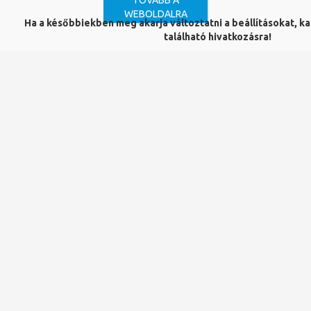
TOVÁBB A
A ClinicalKey orvosi és egészségügyi szakemberek számára
WEBOLDALRA
készült tudásbázis, amely széles körű, szakmailag ellenőrzött
Ha a későbbiekben meg akarja változtatni a beállításokat, kat
információkat kínál a legújabb orvosi kutatásokról, kezelési
található hivatkozásra!
protokollokról és klinikai ajánlásokról. A platform tudományos
cikkeken, könyveken és folyóiratokon felül klinikai esetekhez és
videókhoz is biztosít hozzáférést.
A platformot itt érik el a PTE polgárai.
A webinárium időpontja:
2025. március 11 (kedd) 10:00
A webinárium
elérése:
https://teams.microsoft.com/meet/229982710831?
p=JEtGAoYlquv5uR5VES
Az eléréshez szükséges meeting ID: 229 982 710 831
Az eléréshez szükséges jelszó: tq9Yi7LF
Trackback link: