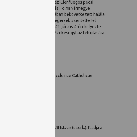
jánlására a Rómában élő Alvarez Cienfuegos pécsi
püspök), és egyúttal Baranya és Tolna vármegye
gos 1739. augusztus 19-én Rómában bekövetkezett halála
áig viselt. Pozsonyban a hercegérsek szentelte fel
papi szeminárium alapkövét 1742. június 4-én helyezte
 felszentelésére, valamint a Székesegyház felújítására.
fac OSB: Series episcoporum Ecclesiae Catholicae
257-261. p.
 64. p.
M, Dr. ÓDOR Imre, LENGVÁRI István (szerk.). Kiadja a