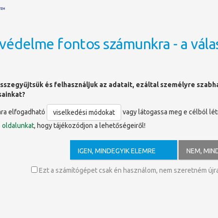
védelme fontos számunkra - a vála
OLDALTÉRKÉP
sszegyűjtsük és felhasználjuk az adatait, ezáltal személyre szab
sainkat?
ára elfogadható
vagy látogassa meg e célból lé
viselkedési módokat
ó
oldalunkat
, hogy tájékozódjon a lehetőségeiről!
Gróf Berényi Zsigmond (1694-1748)
IGEN, MINDEGYIK ELEMRE
NEM, MIN
csi egyházmegye 65. püspöke, Baranya megyei főispán. Berényi Zsigmon
stvére volt.
Ezt a számítógépet csak én használom, nem szeretném újra 
yházmegye növendékeként a bécsi Pázmáneumban tanult. 1714-től poroszl
gyetemen. 1715-től a római Collegium Germanicum-Hungaricum növendéke,
elszentelt papként tért haza Magyarországra. 1719-ben Erdődy Gábor A
anonokká nevezte ki, majd 1720-tól újvári érseki főesperes lett. 1720-b