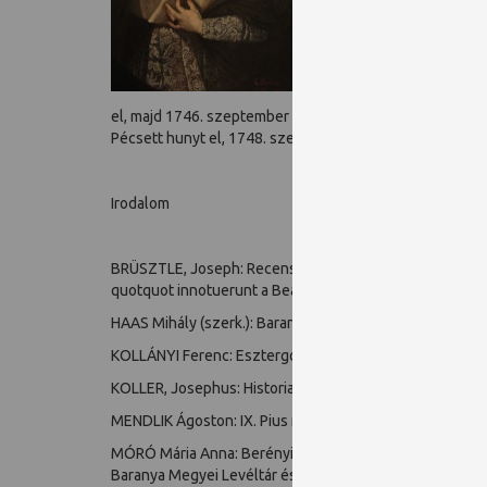
a mallei püspöki címet és
püspök (1735-1739) 1736. 
főispánságát. Utóbbi tisz
után, Berényi december 4-
1741. február 25-én. Ez év
el, majd 1746. szeptember 4-én felszentelte Szent Pál t
Pécsett hunyt el, 1748. szeptember 25-én.
Irodalom
BRÜSZTLE, Joseph: Recensio universi cleri diocensis Qu
quotquot innotuerunt a Beato Petro apostolo regensburg
HAAS Mihály (szerk.): Baranya földirati, statisticai és tö
KOLLÁNYI Ferenc: Esztergomi kanonokok 1100-1900. Es
KOLLER, Josephus: Historia Episcopatus Quinqueecclesien
MENDLIK Ágoston: IX. Pius római pápa és a magyar püspö
MÓRÓ Mária Anna: Berényi Zsigmond - A papnövelde-alap
Baranya Megyei Levéltár és a Baranyai Archívum Alapítv