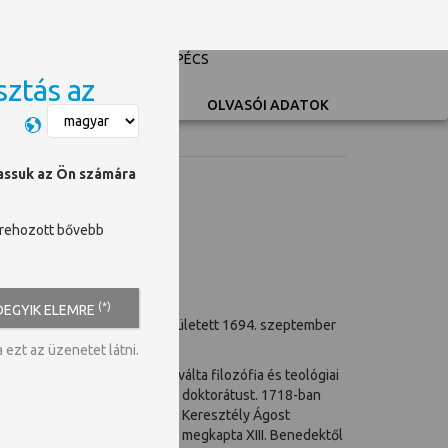
PÉCSI TUDOMÁNYEGYETEM
UNIVERSITY OF PÉCS
sztás az
Switch language
OLVASÓI ADATOK
hassuk az Ön számára
trehozott bővebb
(*)
DEGYIK ELEMRE
d a Nyitra megyei Bodokon született 1694. szeptember
ezt az üzenetet látni.
ói apát, év végére abszolválta filozófia és teológiai
 majd itt szerzett teológiai doktorátust. 1718-ban
ntal egri püspök ajánlására Keresztély Ágost
an honti főesperes, 1728-ban megkapta XIII. Benedektől