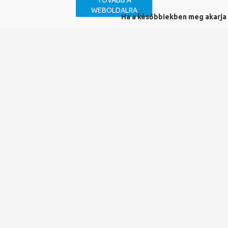
TOVÁBB A
WEBOLDALRA
Ha a későbbiekben meg akarja vá
Kiadó:
Animus
ISBN:
978-963-324-238-4
Kiadás éve:
2014
Mű a katalógusban:
bibPMV00887417