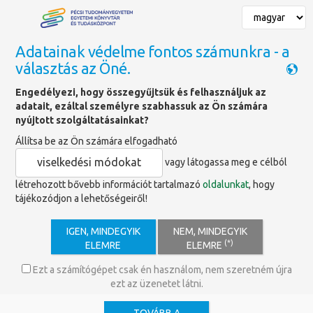
Adatainak védelme fontos számunkra - a
választás az Öné.
Főoldal
»
Könyvajánlók
Engedélyezi, hogy összegyűjtsük és felhasználjuk az
adatait, ezáltal személyre szabhassuk az Ön számára
Könyvajánló
nyújtott szolgáltatásainkat?
Állítsa be az Ön számára elfogadható
viselkedési módokat
vagy látogassa meg e célból
létrehozott bővebb információt tartalmazó
oldalunkat
, hogy
tájékozódjon a lehetőségeiről!
IGEN, MINDEGYIK
NEM, MINDEGYIK
(*)
ELEMRE
ELEMRE
Ezt a számítógépet csak én használom, nem szeretném újra
ezt az üzenetet látni.