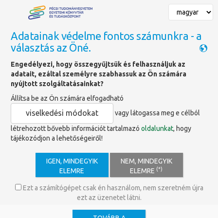
Adatainak védelme fontos számunkra - a
választás az Öné.
Főoldal
»
Klimo Könyvtár és Egyetemtörténeti Kiállítás
Engedélyezi, hogy összegyűjtsük és felhasználjuk az
adatait, ezáltal személyre szabhassuk az Ön számára
nyújtott szolgáltatásainkat?
Klimo Könyvtár és
Állítsa be az Ön számára elfogadható
Egyetemtörténeti Kiállítás
viselkedési módokat
vagy látogassa meg e célból
létrehozott bővebb információt tartalmazó
oldalunkat
, hogy
Klimo Könyvtár
tájékozódjon a lehetőségeiről!
Pécsett az első
jelentős
IGEN, MINDEGYIK
NEM, MINDEGYIK
(*)
könyvgyűjteményt
ELEMRE
ELEMRE
Berényi Zsigmond
Ezt a számítógépet csak én használom, nem szeretném újra
püspök hozta létre,
ezt az üzenetet látni.
ám a könyvtár
fénykora Klimo